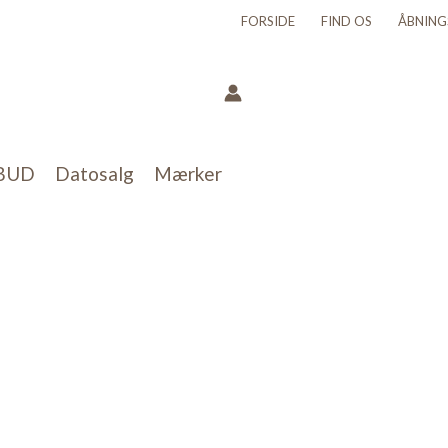
FORSIDE
FIND OS
ÅBNING
BUD
Datosalg
Mærker