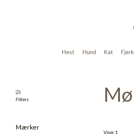
Gå
til
indholdet
Hest
Hund
Kat
Fjer
Møl
Filters
Mærker
Viser 15 result