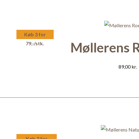
Køb 3 for
Møllerens R
79,-/stk.
89,00
kr.
Køb 3 for