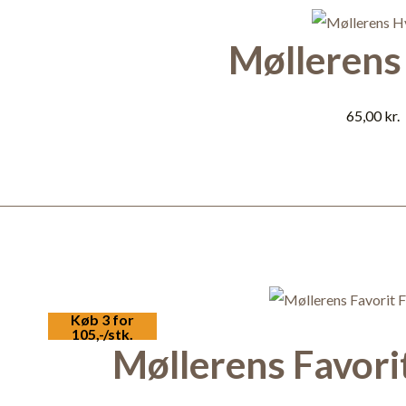
Møllerens
65,00
kr.
Køb 3 for
105,-/stk.
Møllerens Favorit