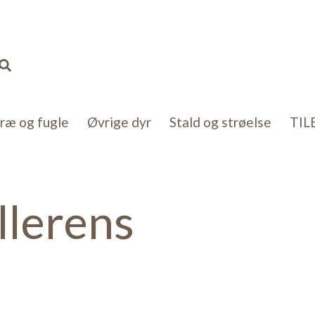
Sorteret
efter
popularitet
Søg
kræ og fugle
Øvrige dyr
Stald og strøelse
TIL
lerens
ater