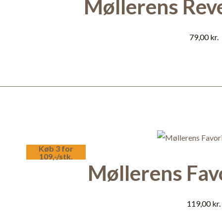
Møllerens Reve
79,00
kr.
Køb 3 for
109,-/stk.
Møllerens Favo
119,00
kr.