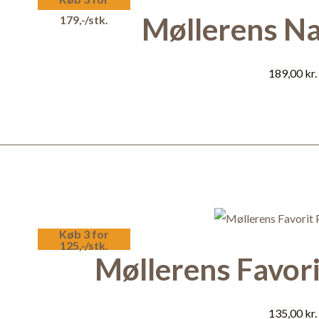
Møllerens Na
179,-/stk.
189,00
kr.
Køb 3 for
125,-/stk.
Møllerens Favori
135,00
kr.