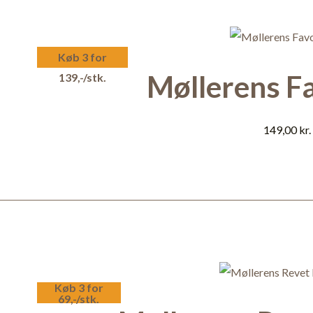
Køb 3 for
Møllerens Fa
139,-/stk.
149,00
kr.
Køb 3 for
69,-/stk.