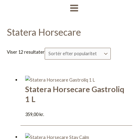
Gå
Sorteret
MAIN
til
efter
MENU
indholdet
popularitet
Statera Horsecare
Viser 12 resultater
Statera Horsecare Gastroliq
1 L
359,00
kr.