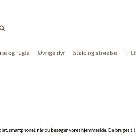
Søg
kræ og fugle
Øvrige dyr
Stald og strøelse
TIL
et, smartphone), når du besøger vores hjemmeside. De bruges til at