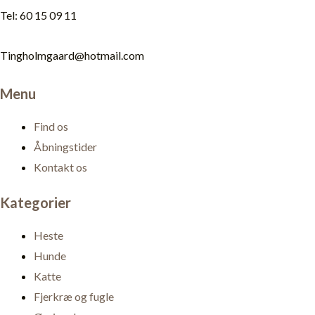
Tel: 60 15 09 11
Tingholmgaard@hotmail.com
Menu
Find os
Åbningstider
Kontakt os
Kategorier
Heste
Hunde
Katte
Fjerkræ og fugle