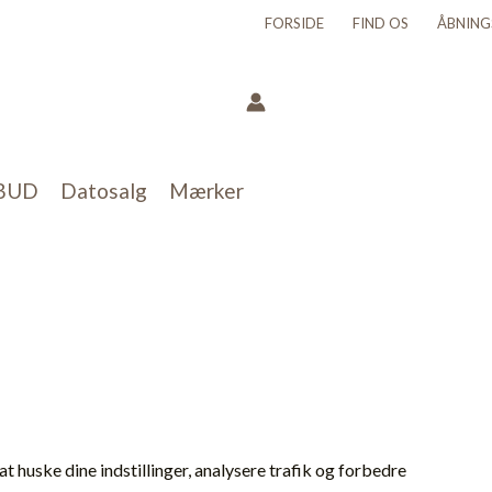
FORSIDE
FIND OS
ÅBNING
BUD
Datosalg
Mærker
 huske dine indstillinger, analysere trafik og forbedre