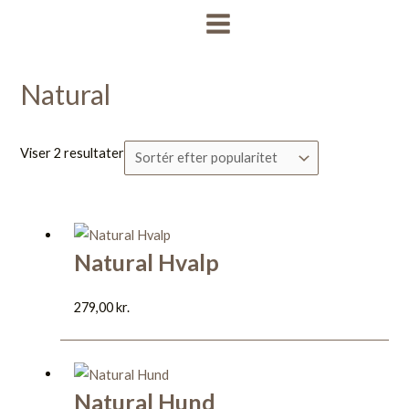
Gå
Sorteret
MAIN
til
efter
MENU
indholdet
popularitet
Natural
Viser 2 resultater
Natural Hvalp
279,00
kr.
Natural Hund