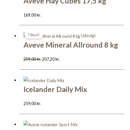
Aveve Hay Cubes 17,5 kg
169,00
kr.
Den
Den
Tilbud!
Udsolgt
oprindelige
aktuelle
Aveve Mineral Allround 8 kg
pris
pris
var:
er:
259,00
kr.
207,20
kr.
259,00 kr..
207,20 kr..
Icelander Daily Mix
259,00
kr.