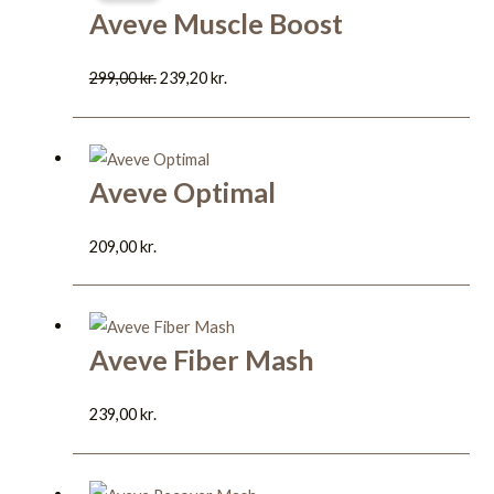
Aveve Muscle Boost
pris
pris
var:
er:
299,00
kr.
239,20
kr.
299,00 kr..
239,20 kr..
Aveve Optimal
209,00
kr.
Aveve Fiber Mash
239,00
kr.