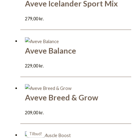
Aveve Icelander Sport Mix
279,00
kr.
Aveve Balance
229,00
kr.
Aveve Breed & Grow
209,00
kr.
Den
Den
Tilbud!
oprindelige
aktuelle