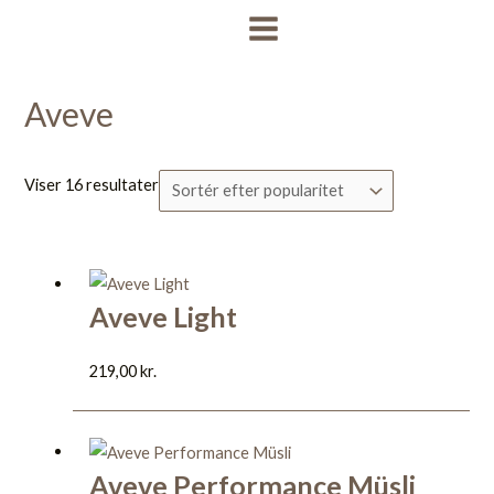
Gå
Sorteret
MAIN
til
efter
MENU
indholdet
popularitet
Aveve
Viser 16 resultater
Aveve Light
219,00
kr.
Aveve Performance Müsli