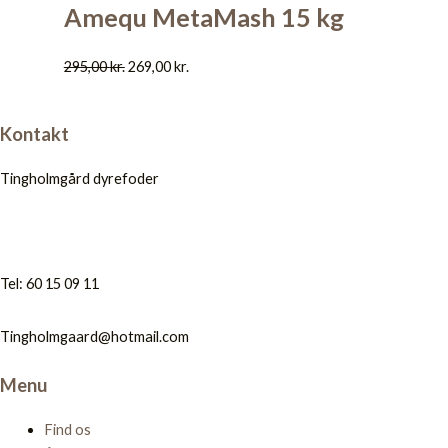
Amequ MetaMash 15 kg
295,00
kr.
269,00
kr.
Kontakt
Tingholmgård dyrefoder
Tel: 60 15 09 11
Tingholmgaard@hotmail.com
Menu
Find os