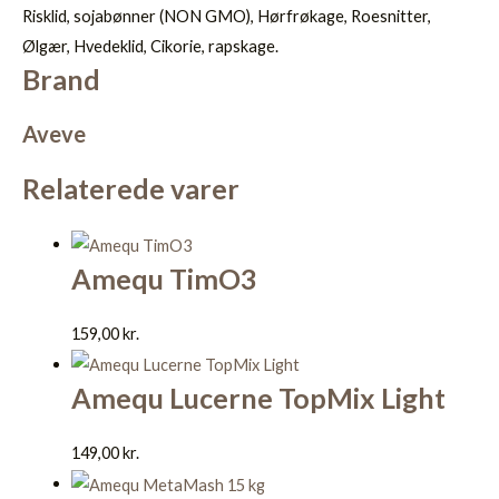
Risklid, sojabønner (NON GMO), Hørfrøkage, Roesnitter,
Ølgær, Hvedeklid, Cikorie, rapskage.
Brand
Aveve
Relaterede varer
Amequ TimO3
159,00
kr.
Amequ Lucerne TopMix Light
149,00
kr.