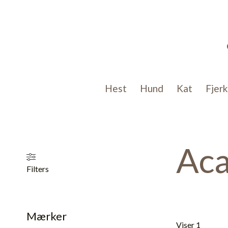
Gå
til
indholdet
Hest
Hund
Kat
Fjer
Ac
Filters
Mærker
Viser 15 result