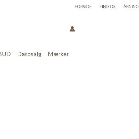
FORSIDE
FIND OS
ÅBNING
BUD
Datosalg
Mærker