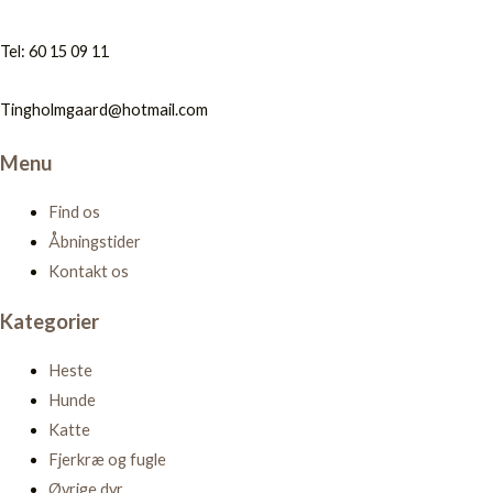
Tel: 60 15 09 11
Tingholmgaard@hotmail.com
Menu
Find os
Åbningstider
Kontakt os
Kategorier
Heste
Hunde
Katte
Fjerkræ og fugle
Øvrige dyr