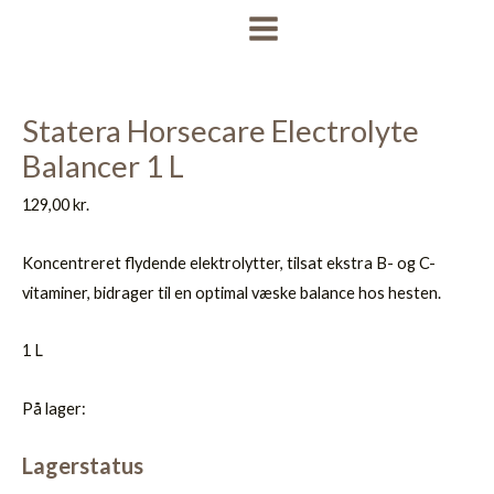
Gå
MAIN
til
MENU
indholdet
Statera Horsecare Electrolyte
Balancer 1 L
129,00
kr.
Koncentreret flydende elektrolytter, tilsat ekstra B- og C-
vitaminer, bidrager til en optimal væske balance hos hesten.
1 L
På lager:
Lagerstatus