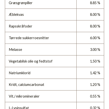
Græsgrønpiller
8.85 %
Æblekvas
8.00 %
Rapsskråfoder
8.00 %
Tørrede sukkerroesnitter
6.00 %
Melasse
3.00 %
Vegetabilsk olie og fedtstof
1.50 %
Natriumklorid
1.42 %
Kridt, calciumcarbonat
1.20 %
Vit./ mikromineraler
0.55 %
L-Lysinsulfat
0.32 %