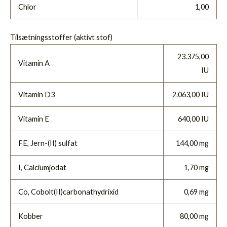
Chlor
1,00
Tilsætningsstoffer (aktivt stof)
23.375,00
Vitamin A
IU
Vitamin D3
2.063,00 IU
Vitamin E
640,00 IU
FE, Jern-(II) sulfat
144,00 mg
I, Calciumjodat
1,70 mg
Co, Cobolt(II)carbonathydrixid
0,69 mg
Kobber
80,00 mg