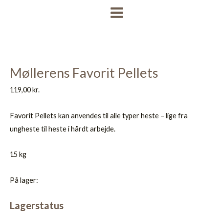
Gå
MAIN
til
MENU
indholdet
Køb 3 for
109,-/stk.
Møllerens Favorit Pellets
119,00
kr.
Favorit Pellets kan anvendes til alle typer heste – lige fra
ungheste til heste i hårdt arbejde.
15 kg
På lager:
Lagerstatus