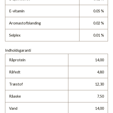
E-vitamin
0.05 %
Aromastofblanding
0.02 %
Selplex
0.01 %
Indholdsgaranti
Råprotein
14,00
Råfedt
4,80
Træstof
12,30
Råaske
7,50
Vand
14,00