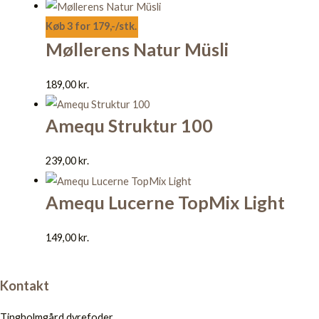
Køb 3 for 179,-/stk.
Møllerens Natur Müsli
189,00
kr.
Amequ Struktur 100
239,00
kr.
Amequ Lucerne TopMix Light
149,00
kr.
Kontakt
Tingholmgård dyrefoder