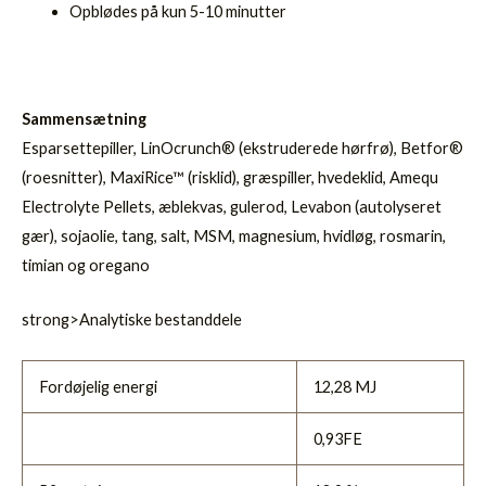
Opblødes på kun 5-10 minutter
Sammensætning
Esparsettepiller, LinOcrunch® (ekstruderede hørfrø), Betfor®
(roesnitter), MaxiRice™ (risklid), græspiller, hvedeklid, Amequ
Electrolyte Pellets, æblekvas, gulerod, Levabon (autolyseret
gær), sojaolie, tang, salt, MSM, magnesium, hvidløg, rosmarin,
timian og oregano
strong>Analytiske bestanddele
Fordøjelig energi
12,28 MJ
0,93FE