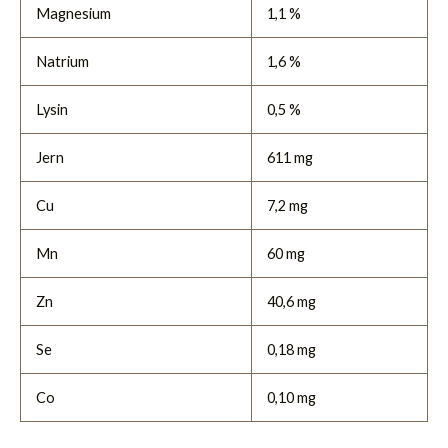
Magnesium
1,1 %
Natrium
1,6 %
Lysin
0,5 %
Jern
611 mg
Cu
7,2 mg
Mn
60 mg
Zn
40,6 mg
Se
0,18 mg
Co
0,10 mg