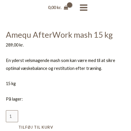
Gå
Amequ
MAIN
0,00
kr.
til
AfterWork
MENU
indholdet
mash
15
Amequ AfterWork mash 15 kg
kg
antal
289,00
kr.
En yderst velsmagende mash som kan være med til at sikre
optimal væskebalance og restitution efter træning.
15 kg
På lager:
TILFØJ TIL KURV