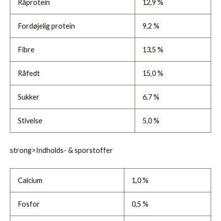
Råprotein
12,9 %
Fordøjelig protein
9,2 %
Fibre
13,5 %
Råfedt
15,0 %
Sukker
6,7 %
Stivelse
5,0 %
strong>Indholds- & sporstoffer
Calcium
1,0 %
Fosfor
0,5 %