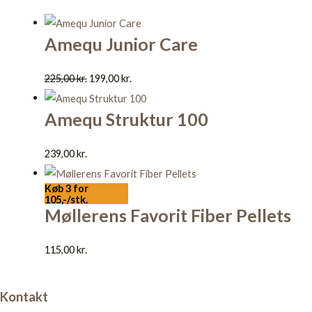
Amequ Junior Care
225,00
kr.
199,00
kr.
Amequ Struktur 100
239,00
kr.
Køb 3 for
105,-/stk.
Møllerens Favorit Fiber Pellets
115,00
kr.
Kontakt