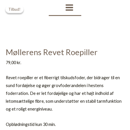
Gå
Den
Den
MAIN
Tilbud!
Tilbud!
til
oprindelige
aktuelle
MENU
indholdet
pris
pris
var:
er:
Køb 3 for 69,-/stk.
225,00 kr..
199,00 kr..
Møllerens Revet Roepiller
79,00
kr.
Revet roepiller er et fiberrigt tilskudsfoder, der bidrager til en
sund fordøjelse og øger grovfoderandelen i hestens
foderration. De er let fordøjelige og har et højt indhold af
letomsættelige fibre, som understøtter en stabil tarmfunktion
og et roligt energiniveau.
Opblødningstid kun 30 min.