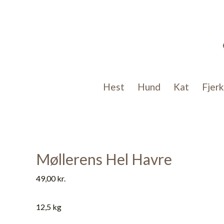
Gå
til
indholdet
Hest
Hund
Kat
Fjer
Møllerens Hel Havre
49,00
kr.
12,5 kg