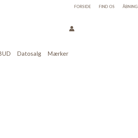
FORSIDE
FIND OS
ÅBNING
BUD
Datosalg
Mærker