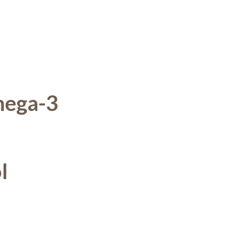
mega-3
l