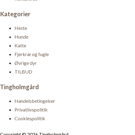
Kategorier
Heste
Hunde
Katte
Fjerkræ og fugle
Øvrige dyr
TILBUD
Tingholmgård
Handelsbetingelser
Privatlivspolitik
Cookiespolitik
Copyright © 2026 Tingholmgård