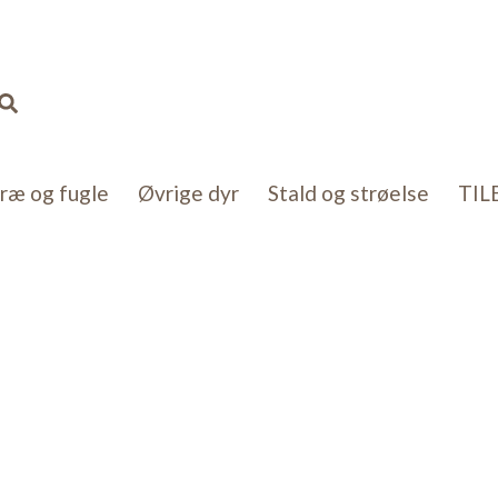
Søg
kræ og fugle
Øvrige dyr
Stald og strøelse
TIL