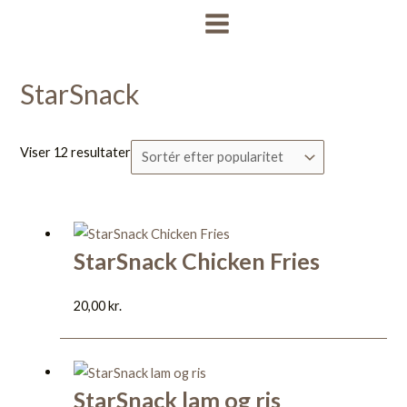
Gå
Sorteret
MAIN
til
efter
MENU
indholdet
popularitet
StarSnack
Viser 12 resultater
StarSnack Chicken Fries
20,00
kr.
StarSnack lam og ris