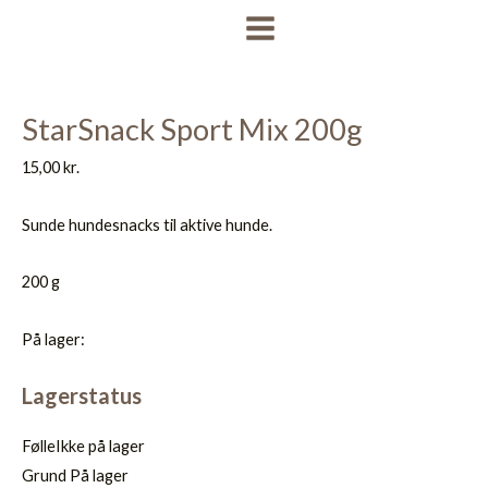
Gå
MAIN
til
MENU
indholdet
StarSnack Sport Mix 200g
15,00
kr.
Sunde hundesnacks til aktive hunde.
200 g
På lager:
Lagerstatus
Følle
Ikke på lager
Grund
På lager