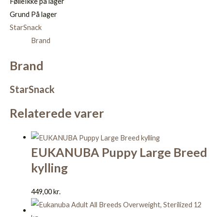
Følle
Ikke på lager
Grund
På lager
StarSnack
Brand
Brand
StarSnack
Relaterede varer
EUKANUBA Puppy Large Breed
kylling
449,00
kr.