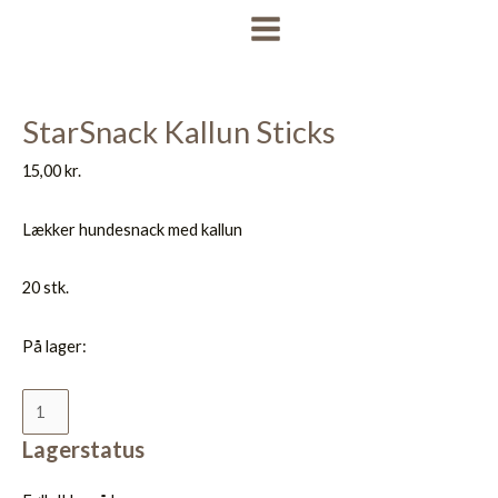
Gå
StarSnack
MAIN
til
Kallun
MENU
indholdet
Sticks
antal
StarSnack Kallun Sticks
15,00
kr.
Lækker hundesnack med kallun
20 stk.
På lager:
Lagerstatus