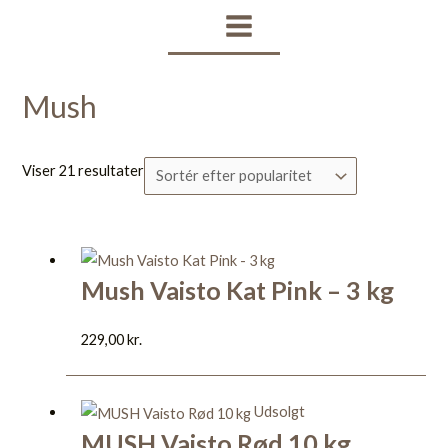
Gå
Sorteret
MAIN
til
efter
MENU
indholdet
popularitet
Mush
Viser 21 resultater
Mush Vaisto Kat Pink – 3 kg
229,00
kr.
Udsolgt
MUSH Vaisto Rød 10 kg