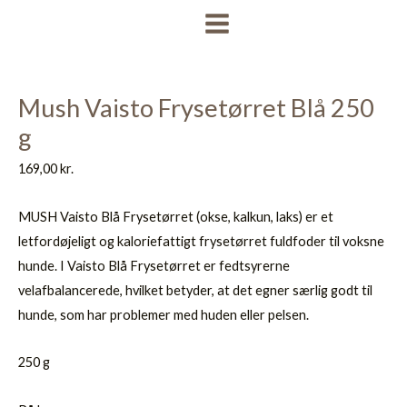
Gå
MAIN
til
MENU
indholdet
Mush Vaisto Frysetørret Blå 250
g
169,00
kr.
MUSH Vaisto Blå Frysetørret (okse, kalkun, laks) er et
letfordøjeligt og kaloriefattigt frysetørret fuldfoder til voksne
hunde. I Vaisto Blå Frysetørret er fedtsyrerne
velafbalancerede, hvilket betyder, at det egner særlig godt til
hunde, som har problemer med huden eller pelsen.
250 g