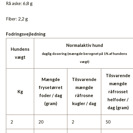
6,8 g
Rå aske:
2,2 g
Fiber:
Fodringsvejledning
Normalaktiv hund
Hundens
daglig dosering (mængde beregnet på 1% af hundens
vægt
vægt)
Tilsvarende
Mængde
Tilsvarende
mængde
frysetørret
mængde
Kg
råfrosset
foder / dag
råfrosne
helfoder /
(gram)
kugler / dag
dag (gram)
2
20
2
50