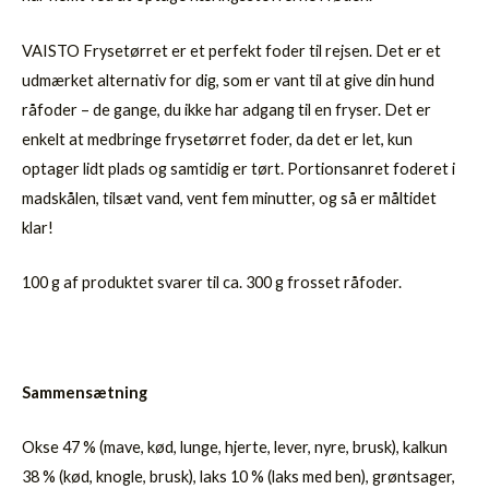
VAISTO Frysetørret er et perfekt foder til rejsen. Det er et
udmærket alternativ for dig, som er vant til at give din hund
råfoder – de gange, du ikke har adgang til en fryser. Det er
enkelt at medbringe frysetørret foder, da det er let, kun
optager lidt plads og samtidig er tørt. Portionsanret foderet i
madskålen, tilsæt vand, vent fem minutter, og så er måltidet
klar!
100 g af produktet svarer til ca. 300 g frosset råfoder.
Sammensætning
Okse 47 % (mave, kød, lunge, hjerte, lever, nyre, brusk), kalkun
38 % (kød, knogle, brusk), laks 10 % (laks med ben), grøntsager,