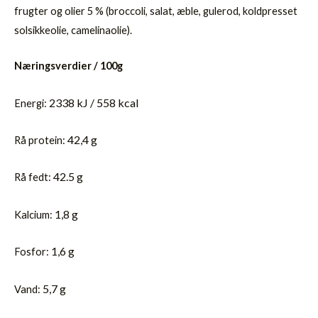
frugter og olier 5 % (broccoli, salat, æble, gulerod, koldpresset
solsikkeolie, camelinaolie).
Næringsverdier / 100g
2338 kJ /
558 kcal
Energi:
42,4 g
Rå protein:
42.5 g
Rå fedt:
1,8 g
Kalcium:
1,6 g
Fosfor:
5,7 g
Vand: