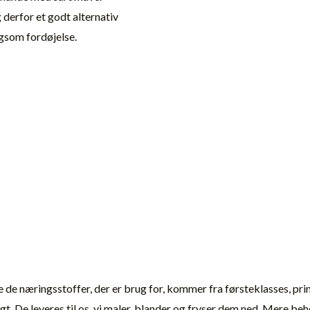
 derfor et godt alternativ
angsom fordøjelse.
le de næringsstoffer, der er brug for, kommer fra førsteklasses, pri
t. De leveres til os, vi maler, blander og fryser dem ned. Mere beh