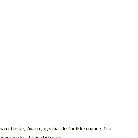
mært finske, råvarer, og vi har derfor ikke engang tilsat
øver de ikke at blive behandlet.