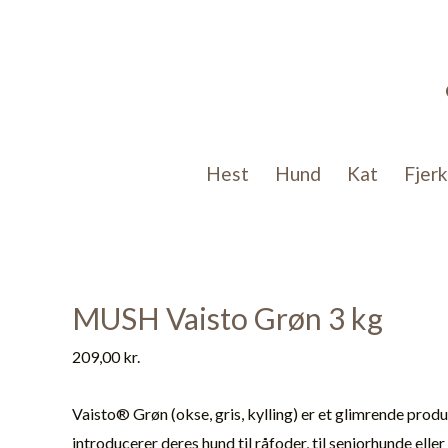
Gå
til
indholdet
Hest
Hund
Kat
Fjer
MUSH Vaisto Grøn 3 kg
209,00
kr.
Vaisto® Grøn (okse, gris, kylling) er et glimrende prod
introducerer deres hund til råfoder, til seniorhunde ell