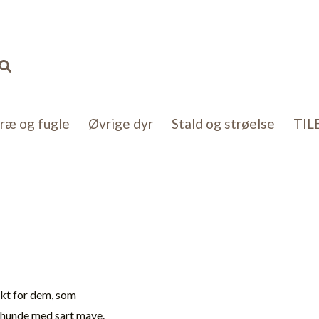
Søg
kræ og fugle
Øvrige dyr
Stald og strøelse
TIL
ukt for dem, som
er hunde med sart mave.