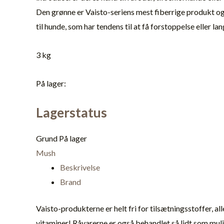
Den grønne er Vaisto-seriens mest fiberrige produkt og
til hunde, som har tendens til at få forstoppelse eller l
3 kg
På lager:
Lagerstatus
Grund
På lager
Mush
Beskrivelse
Brand
Vaisto-produkterne er helt fri for tilsætningsstoffer, al
vitaminer! Råvarerne er også behandlet så lidt som mulig