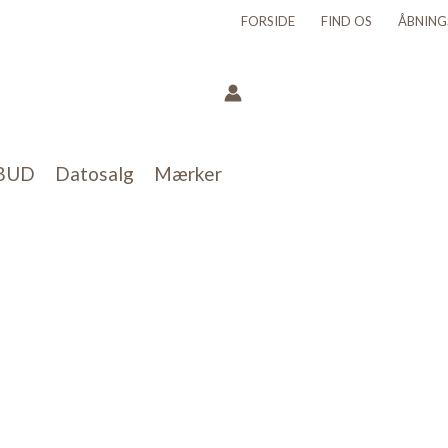
FORSIDE
FIND OS
ÅBNING
BUD
Datosalg
Mærker