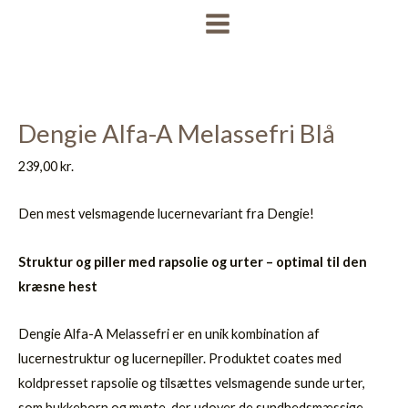
Gå
MAIN
til
MENU
indholdet
Dengie Alfa-A Melassefri Blå
239,00
kr.
Den mest velsmagende lucernevariant fra Dengie!
Struktur og piller med rapsolie og urter – optimal til den
kræsne hest
Dengie Alfa-A Melassefri er en unik kombination af
lucernestruktur og lucernepiller. Produktet coates med
koldpresset rapsolie og tilsættes velsmagende sunde urter,
som bukkehorn og mynte, der udover de sundhedsmæssige