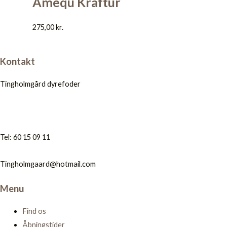
Amequ Kraftur
275,00
kr.
Kontakt
Tingholmgård dyrefoder
Tel: 60 15 09 11
Tingholmgaard@hotmail.com
Menu
Find os
Åbningstider