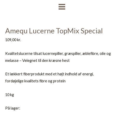
Gå
MAIN
til
MENU
indholdet
Amequ Lucerne TopMix Special
109,00
kr.
Kvalitetslucerne tilsat lucernepiller, græspiller, æblefibre, olie og
melasse – Velegnet til den kræsne hest
Et lækkert fiberprodukt med et højt indhold af energi,
fordøjelige kvalitets fibre og protein
10 kg
På lager: