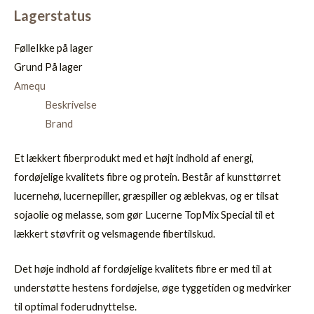
Lagerstatus
Følle
Ikke på lager
Grund
På lager
Amequ
Beskrivelse
Brand
Et lækkert fiberprodukt med et højt indhold af energi,
fordøjelige kvalitets fibre og protein. Består af kunsttørret
lucernehø, lucernepiller, græspiller og æblekvas, og er tilsat
sojaolie og melasse, som gør Lucerne TopMix Special til et
lækkert støvfrit og velsmagende fibertilskud.
Det høje indhold af fordøjelige kvalitets fibre er med til at
understøtte hestens fordøjelse, øge tyggetiden og medvirker
til optimal foderudnyttelse.