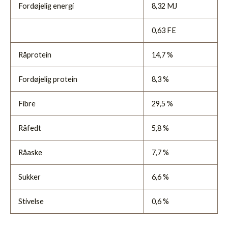
Fordøjelig energi
8,32 MJ
0,63 FE
Råprotein
14,7 %
Fordøjelig protein
8,3 %
Fibre
29,5 %
Råfedt
5,8 %
Råaske
7,7 %
Sukker
6,6 %
Stivelse
0,6 %