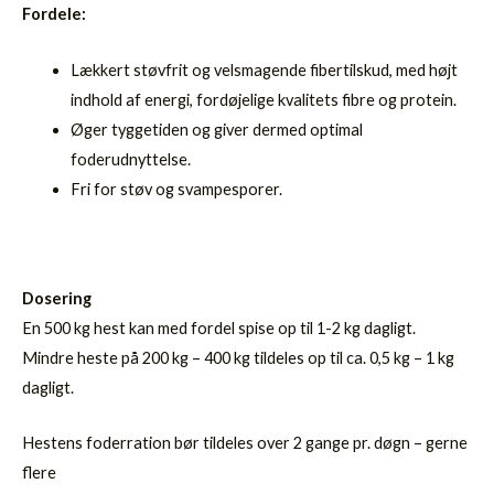
Fordele:
Lækkert støvfrit og velsmagende fibertilskud, med højt
indhold af energi, fordøjelige kvalitets fibre og protein.
Øger tyggetiden og giver dermed optimal
foderudnyttelse.
Fri for støv og svampesporer.
Dosering
En 500 kg hest kan med fordel spise op til 1-2 kg dagligt.
Mindre heste på 200 kg – 400 kg tildeles op til ca. 0,5 kg – 1 kg
dagligt.
Hestens foderration bør tildeles over 2 gange pr. døgn – gerne
flere