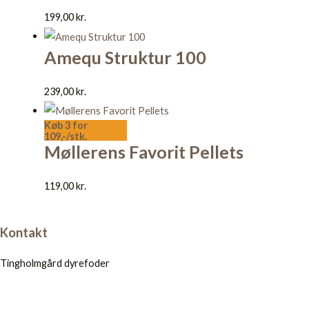
199,00
kr.
Amequ Struktur 100
239,00
kr.
Køb 3 for
109,-/stk.
Møllerens Favorit Pellets
119,00
kr.
Kontakt
Tingholmgård dyrefoder