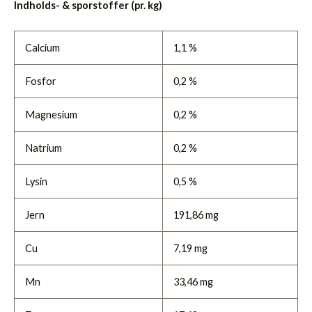
Indholds- & sporstoffer (pr. kg)
Calcium
1,1 %
Fosfor
0,2 %
Magnesium
0,2 %
Natrium
0,2 %
Lysin
0,5 %
Jern
191,86 mg
Cu
7,19 mg
Mn
33,46 mg