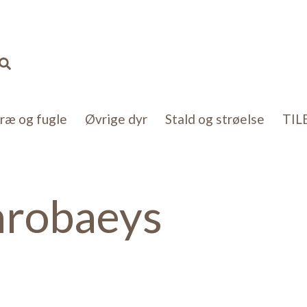
Sorteret
efter
popularitet
Søg
kræ og fugle
Øvrige dyr
Stald og strøelse
TIL
robaeys
ter