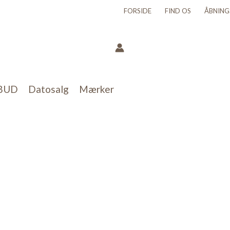
FORSIDE
FIND OS
ÅBNING
BUD
Datosalg
Mærker