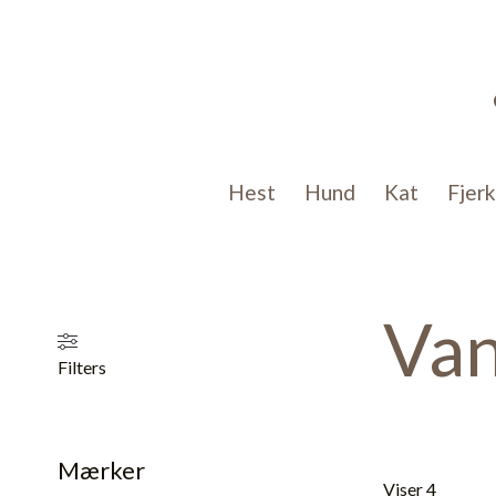
Gå
til
indholdet
Hest
Hund
Kat
Fjer
Van
Filters
Mærker
Viser 4 resulta