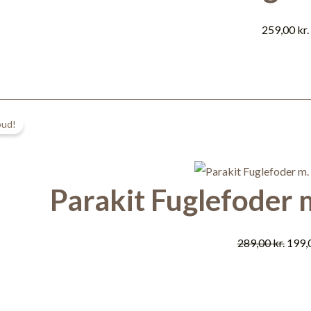
259,00
kr.
Den
bud!
oprin
pris
var:
Parakit Fuglefoder 
289,0
289,00
kr.
199,