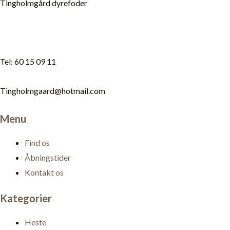
Tingholmgård dyrefoder
Tel: 60 15 09 11
Tingholmgaard@hotmail.com
Menu
Find os
Åbningstider
Kontakt os
Kategorier
Heste