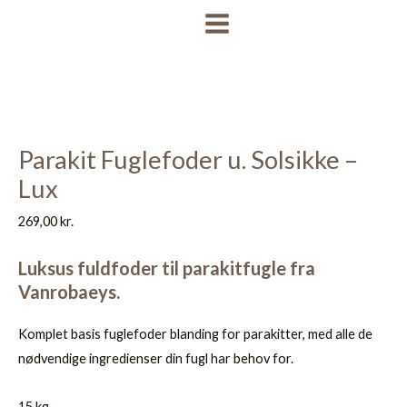
Gå
MAIN
til
MENU
indholdet
Parakit Fuglefoder u. Solsikke –
Lux
269,00
kr.
Luksus fuldfoder til parakitfugle fra
Vanrobaeys.
Komplet basis fuglefoder blanding for parakitter, med alle de
nødvendige ingredienser din fugl har behov for.
15 kg