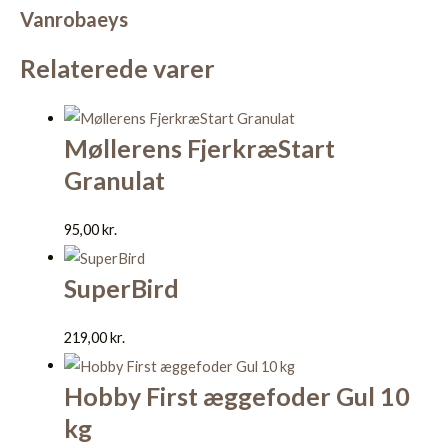
Vanrobaeys
Relaterede varer
Møllerens FjerkræStart
Granulat
95,00
kr.
SuperBird
219,00
kr.
Hobby First æggefoder Gul 10
kg