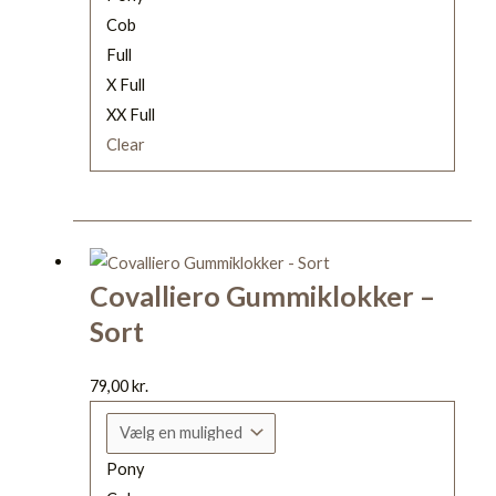
Cob
varesiden
Full
X Full
XX Full
Clear
Dette
vare
Covalliero Gummiklokker –
har
Sort
flere
varianter.
Mulighederne
79,00
kr.
kan
vælges
Pony
på