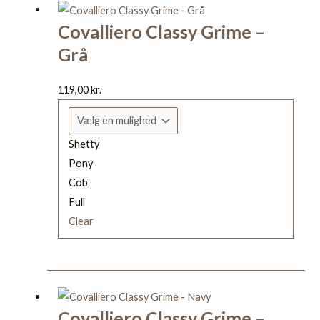
vare
Covalliero Classy Grime –
har
Grå
flere
varianter.
Mulighederne
119,00
kr.
kan
vælges
Shetty
på
Pony
varesiden
Cob
Full
Clear
Dette
vare
Covalliero Classy Grime –
har