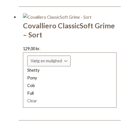
Dette
vare
Covalliero ClassicSoft Grime
har
– Sort
flere
varianter.
Mulighederne
129,00
kr.
kan
vælges
Shetty
på
Pony
varesiden
Cob
Full
Clear
Dette