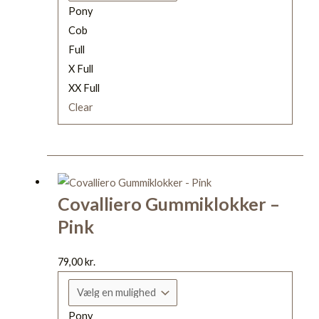
Pony
på
Cob
varesiden
Full
X Full
XX Full
Clear
Dette
vare
Covalliero Gummiklokker –
har
Pink
flere
varianter.
Mulighederne
79,00
kr.
kan
vælges
Pony
på