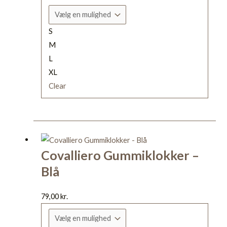
kan
vælges
S
på
M
varesiden
L
XL
Clear
Dette
vare
Covalliero Gummiklokker –
har
Blå
flere
varianter.
Mulighederne
79,00
kr.
kan
vælges