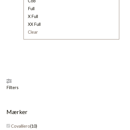
Cob
varesiden
Full
X Full
XX Full
Clear
Filters
Mærker
Covalliero
(
10
)