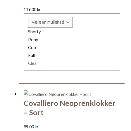
varianter.
Mulighederne
119,00
kr.
kan
vælges
Shetty
på
Pony
varesiden
Cob
Full
Clear
Dette
vare
Covalliero Neoprenklokker
har
– Sort
flere
varianter.
Mulighederne
89,00
kr.