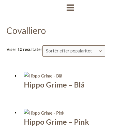
Gå
Sorteret
MAIN
til
efter
MENU
indholdet
popularitet
Covalliero
Viser 10 resultater
Hippo Grime – Blå
Hippo Grime – Pink