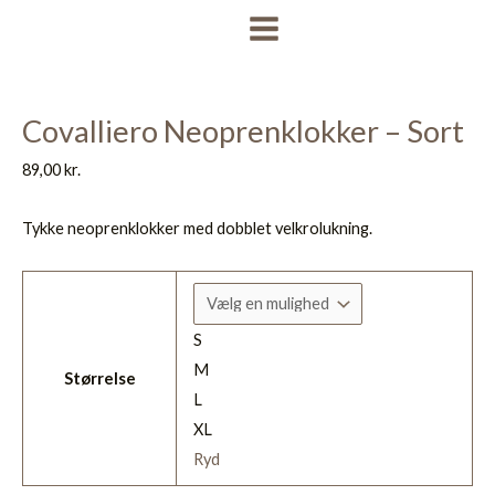
Gå
MAIN
til
MENU
indholdet
Covalliero Neoprenklokker – Sort
89,00
kr.
Tykke neoprenklokker med dobblet velkrolukning.
S
M
Størrelse
L
XL
Ryd