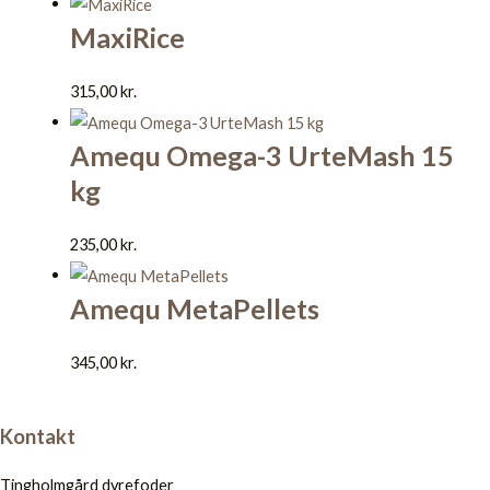
MaxiRice
315,00
kr.
Amequ Omega-3 UrteMash 15
kg
235,00
kr.
Amequ MetaPellets
345,00
kr.
Kontakt
Tingholmgård dyrefoder