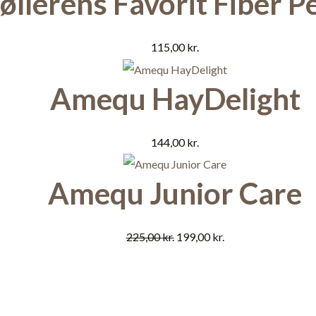
llerens Favorit Fiber Pe
115,00
kr.
Amequ HayDelight
144,00
kr.
Amequ Junior Care
225,00
kr.
199,00
kr.