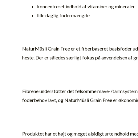
koncentreret indhold af vitaminer og mineraler
lille daglig fodermængde
NaturMüsli Grain Free er et fiberbaseret basisfoder udvi
heste. Der er således særligt fokus på anvendelsen af g
Fibrene understøtter det følsomme mave-/tarmsystem, o
foderbehov lavt, og NaturMüsli Grain Free er økonomis
Produktet har et højt og meget alsidigt urteindhold med 