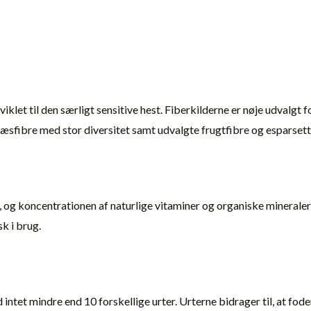
klet til den særligt sensitive hest. Fiberkilderne er nøje udvalgt 
ræsfibre med stor diversitet samt udvalgte frugtfibre og esparsett
g koncentrationen af naturlige vitaminer og organiske mineraler 
k i brug.
intet mindre end 10 forskellige urter. Urterne bidrager til, at fod