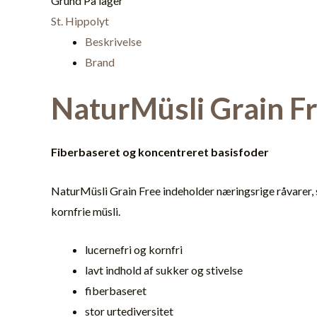
Grund
På lager
St. Hippolyt
Beskrivelse
Brand
NaturMüsli Grain F
Fiberbaseret og koncentreret basisfoder
NaturMüsli Grain Free indeholder næringsrige råvarer, 
kornfrie müsli.
lucernefri og kornfri
lavt indhold af sukker og stivelse
fiberbaseret
stor urtediversitet