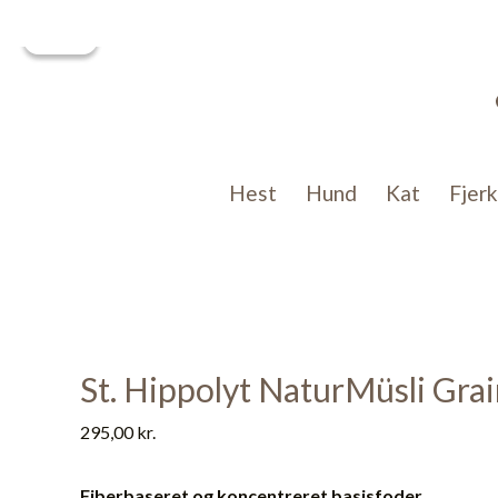
Gå
Tilbud!
Tilbud!
til
indholdet
Hest
Hund
Kat
Fjer
St. Hippolyt NaturMüsli Grai
295,00
kr.
Fiberbaseret og koncentreret basisfoder