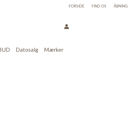
FORSIDE
FIND OS
ÅBNING
BUD
Datosalg
Mærker