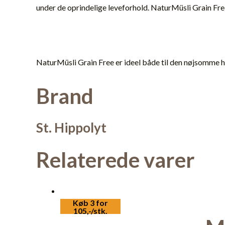
under de oprindelige leveforhold. NaturMüsli Grain Fre
NaturMüsli Grain Free er ideel både til den nøjsomme hes
Brand
St. Hippolyt
Relaterede varer
Køb 3 for
105,-/stk.