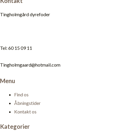
Kontakt
Tingholmgård dyrefoder
Tel: 60 15 09 11
Tingholmgaard@hotmail.com
Menu
Find os
Åbningstider
Kontakt os
Kategorier