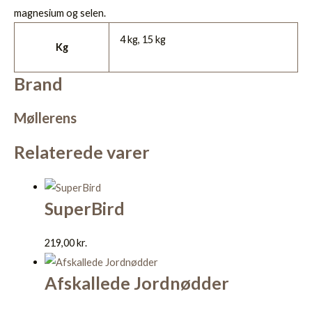
magnesium og selen.
4 kg, 15 kg
Kg
Brand
Møllerens
Relaterede varer
SuperBird
219,00
kr.
Afskallede Jordnødder