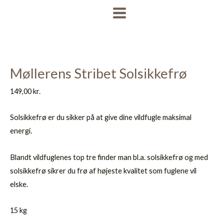
Gå
MAIN
til
MENU
indholdet
Møllerens Stribet Solsikkefrø
149,00
kr.
Solsikkefrø er du sikker på at give dine vildfugle maksimal
energi.
Blandt vildfuglenes top tre finder man bl.a. solsikkefrø og med
solsikkefrø sikrer du frø af højeste kvalitet som fuglene vil
elske.
15 kg