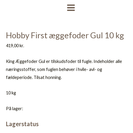
Gå
MAIN
til
MENU
indholdet
Hobby First æggefoder Gul 10 kg
419,00
kr.
King Æggefoder Gul er tilskudsfoder til fugle. Indeholder alle
næringsstoffer, som fuglen behøver i hvile- avl- og
fældeperiode. Tilsat honning.
10 kg
På lager:
Lagerstatus