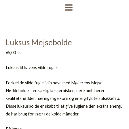
Gå
MAIN
til
MENU
indholdet
Luksus Mejsebolde
65,00
kr.
Luksus til havens vilde fugle.
Forkæl de vilde fugle i din have med Møllerens Mejse-
Nøddebolde – en særlig lækkerbisken, der kombinerer
kvalitetsnødder, næringsrige korn og energifyldte solsikkefrø.
Disse luksusbolde er skabt til at give fuglene den ekstra energi,
de har brug for, især i de kolde måneder.
På lager: