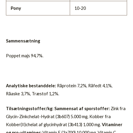
Pony
10-20
Sammensætning
Poppet majs 94,7%.
Analytiske bestanddele:
Råprotein 7,2%, Råfedt 4,1%,
Råaske 3,7%, Træstof 1,2%.
Tilsætningsstoffer/kg: Sammensat af sporstoffer:
Zink fra
Glycin-Zinkchelat-Hydrat (3b607) 5.000 mg, Kobber fra
Kobber(II)chelat af glycinhydrat (3b413) 1.000 mg.
Vitaminer
og pro-vitaminer:
Vitamin E (3a700) 10.000 mg, Vitamin C