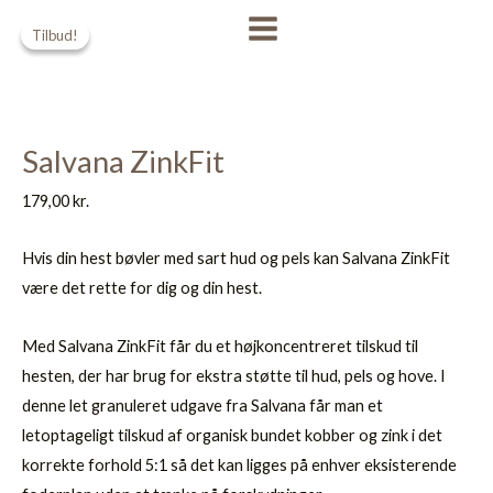
Gå
Den
Den
MAIN
Tilbud!
Tilbud!
til
oprindelige
aktuelle
MENU
indholdet
pris
pris
var:
er:
295,00 kr..
269,00 kr..
Salvana ZinkFit
179,00
kr.
Hvis din hest bøvler med sart hud og pels kan Salvana ZinkFit
være det rette for dig og din hest.
Med Salvana ZinkFit får du et højkoncentreret tilskud til
hesten, der har brug for ekstra støtte til hud, pels og hove. I
denne let granuleret udgave fra Salvana får man et
letoptageligt tilskud af organisk bundet kobber og zink i det
korrekte forhold 5:1 så det kan ligges på enhver eksisterende