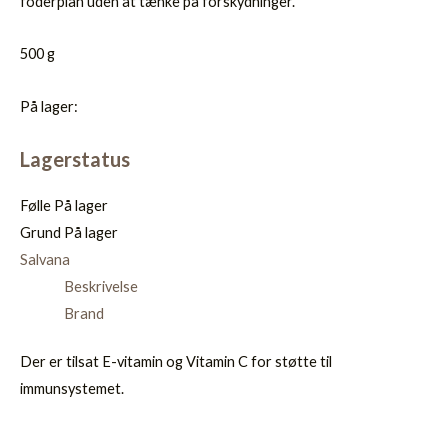
foderplan uden at tænke på forskydninger.
500 g
På lager:
Lagerstatus
Følle
På lager
Grund
På lager
Salvana
Beskrivelse
Brand
Der er tilsat E-vitamin og Vitamin C for støtte til
immunsystemet.