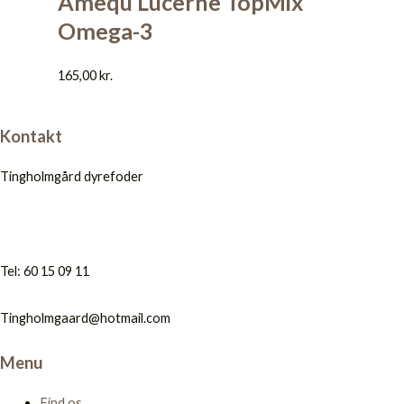
Amequ Lucerne TopMix
Omega-3
165,00
kr.
Kontakt
Tingholmgård dyrefoder
Tel: 60 15 09 11
Tingholmgaard@hotmail.com
Menu
Find os