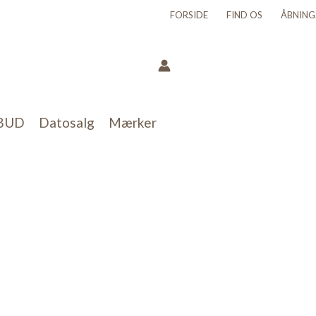
FORSIDE
FIND OS
ÅBNING
BUD
Datosalg
Mærker