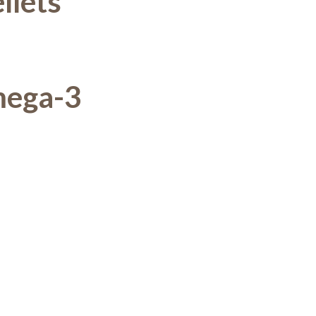
llets
mega-3