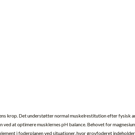
ens krop. Det understøtter normal muskelrestitution efter fysisk an
 ved at optimere musklernes pH balance. Behovet for magnesium st
ment i foderplanen ved situationer, hvor grovfoderet indeholder 