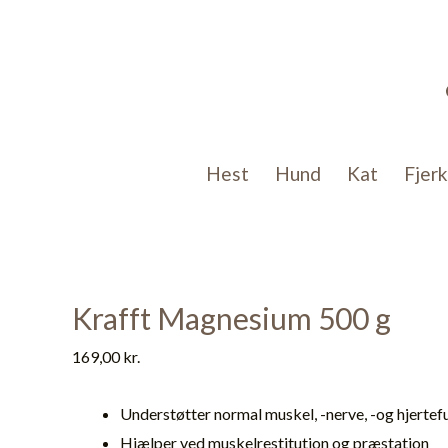
Gå
til
indholdet
Hest
Hund
Kat
Fjer
Krafft Magnesium 500 g
169,00
kr.
Understøtter normal muskel, -nerve, -og hjertef
Hjælper ved muskelrestitution og præstation