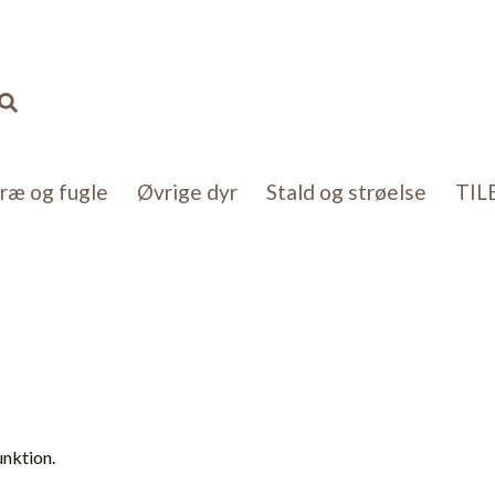
Søg
kræ og fugle
Øvrige dyr
Stald og strøelse
TIL
unktion.