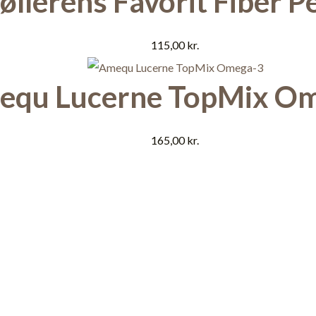
llerens Favorit Fiber Pe
115,00
kr.
equ Lucerne TopMix O
165,00
kr.