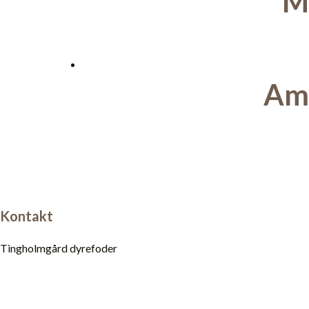
Mø
Am
Kontakt
Tingholmgård dyrefoder