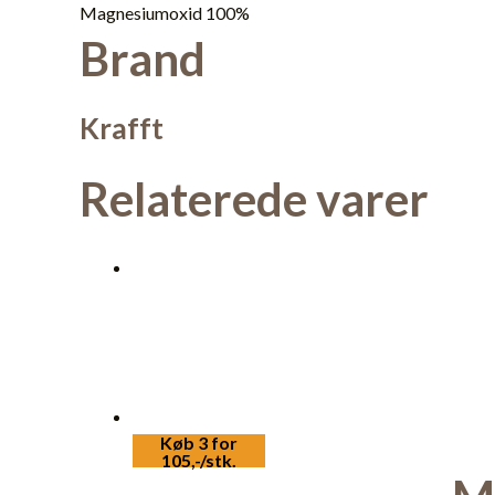
Magnesiumoxid 100%
Brand
Krafft
Relaterede varer
Køb 3 for
105,-/stk.