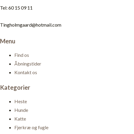
Tel: 60 15 09 11
Tingholmgaard@hotmail.com
Menu
Find os
Åbningstider
Kontakt os
Kategorier
Heste
Hunde
Katte
Fjerkræ og fugle