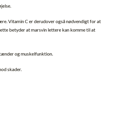
øjelse.
lvære. Vitamin C er derudover også nødvendigt for at
Dette betyder at marsvin lettere kan komme til at
, tænder og muskelfunktion.
mod skader.