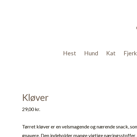
Gå
til
indholdet
Hest
Hund
Kat
Fjer
Kløver
29,00
kr.
Tørret kløver er en velsmagende og nærende snack, som 
gnavere. Den indeholder mange vigtige næringsstoffer, 