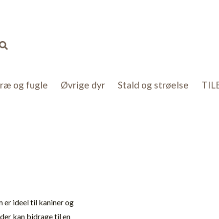
Søg
kræ og fugle
Øvrige dyr
Stald og strøelse
TIL
er ideel til kaniner og
der kan bidrage til en