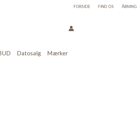
FORSIDE
FIND OS
ÅBNING
BUD
Datosalg
Mærker