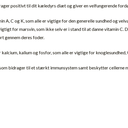
rager positivt til dit kæledyrs diæt og giver en velfungerende ford
min A, C og K, som alle er vigtige for den generelle sundhed og ve
tigt for marsvin, som ikke selv er i stand til at danne vitamin C. 
ørt gennem deres foder.
r kalcium, kalium og fosfor, som alle er vigtige for knoglesundhed
r, som bidrager til et stærkt immunsystem samt beskytter cellerne 