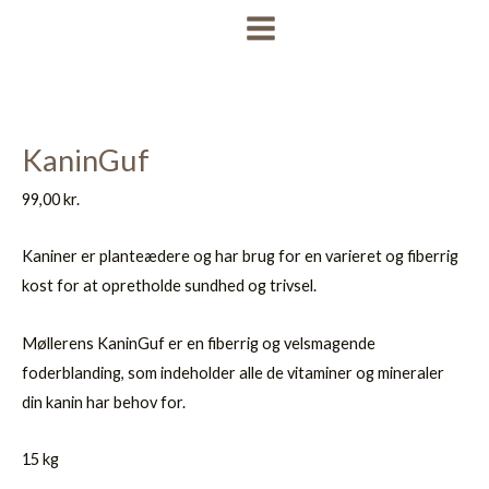
Gå
MAIN
til
MENU
indholdet
KaninGuf
99,00
kr.
Kaniner er planteædere og har brug for en varieret og fiberrig
kost for at opretholde sundhed og trivsel.
Møllerens KaninGuf er en fiberrig og velsmagende
foderblanding, som indeholder alle de vitaminer og mineraler
din kanin har behov for.
15 kg