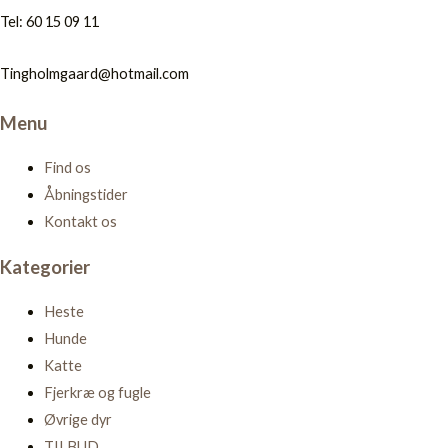
Tel: 60 15 09 11
Tingholmgaard@hotmail.com
Menu
Find os
Åbningstider
Kontakt os
Kategorier
Heste
Hunde
Katte
Fjerkræ og fugle
Øvrige dyr
TILBUD