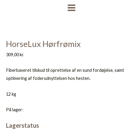
Gå
MAIN
til
MENU
indholdet
HorseLux Hørfrømix
309,00
kr.
Fiberbaseret tilskud til oprettelse af en sund fordøjelse, samt
optimering af foderudnyttelsen hos hesten.
12 kg
På lager:
Lagerstatus