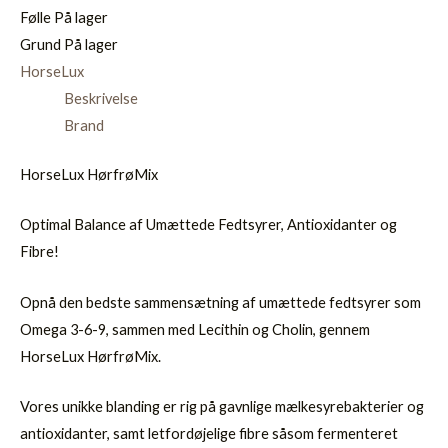
Følle
På lager
Grund
På lager
HorseLux
Beskrivelse
Brand
HorseLux HørfrøMix
Optimal Balance af Umættede Fedtsyrer, Antioxidanter og
Fibre!
Opnå den bedste sammensætning af umættede fedtsyrer som
Omega 3-6-9, sammen med Lecithin og Cholin, gennem
HorseLux HørfrøMix.
Vores unikke blanding er rig på gavnlige mælkesyrebakterier og
antioxidanter, samt letfordøjelige fibre såsom fermenteret