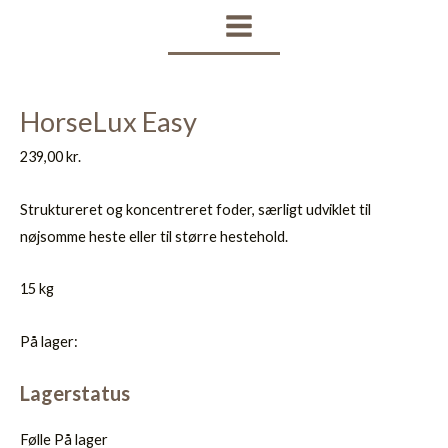
Gå
MAIN
til
MENU
indholdet
HorseLux Easy
239,00
kr.
Struktureret og koncentreret foder, særligt udviklet
til
nøjsomme heste eller til større hestehold.
15 kg
På lager:
Lagerstatus
Følle
På lager