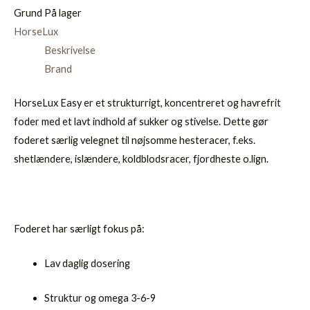
Grund
På lager
HorseLux
Beskrivelse
Brand
HorseLux Easy er et strukturrigt, koncentreret og havrefrit
foder med et lavt indhold af sukker og stivelse. Dette gør
foderet særlig velegnet til nøjsomme hesteracer, f.eks.
shetlændere, islændere, koldblodsracer, fjordheste o.lign.
Foderet har særligt fokus på:
Lav daglig dosering
Struktur og omega 3-6-9