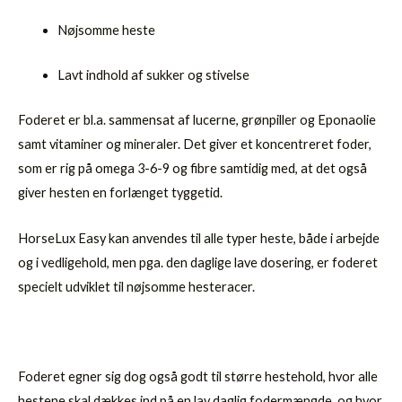
Nøjsomme heste
Lavt indhold af sukker og stivelse
Foderet er bl.a. sammensat af lucerne, grønpiller og Eponaolie
samt vitaminer og mineraler. Det giver et koncentreret foder,
som er rig på omega 3-6-9 og fibre samtidig med, at det også
giver hesten en forlænget tyggetid.
HorseLux Easy kan anvendes til alle typer heste, både i arbejde
og i vedligehold, men pga. den daglige lave dosering, er foderet
specielt udviklet til nøjsomme hesteracer.
Foderet egner sig dog også godt til større hestehold, hvor alle
hestene skal dækkes ind på en lav daglig fodermængde, og hvor