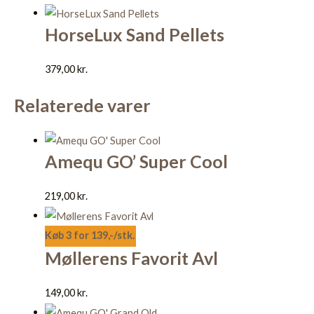
HorseLux Sand Pellets
379,00
kr.
Relaterede varer
Amequ GO’ Super Cool
219,00
kr.
Køb 3 for 139,-/stk.
Møllerens Favorit Avl
149,00
kr.