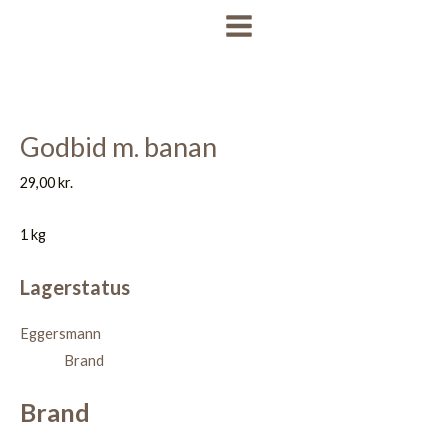
Gå
MAIN
til
MENU
indholdet
Godbid m. banan
29,00
kr.
1 kg
Lagerstatus
Eggersmann
Brand
Brand