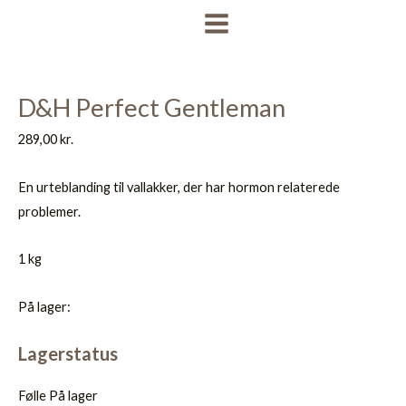
Gå
MAIN
til
MENU
indholdet
D&H Perfect Gentleman
289,00
kr.
En urteblanding til vallakker, der har hormon relaterede
problemer.
1 kg
På lager:
Lagerstatus
Følle
På lager