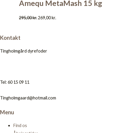
Amequ MetaMash 15 kg
295,00
kr.
269,00
kr.
Kontakt
Tingholmgård dyrefoder
Tel: 60 15 09 11
Tingholmgaard@hotmail.com
Menu
Find os