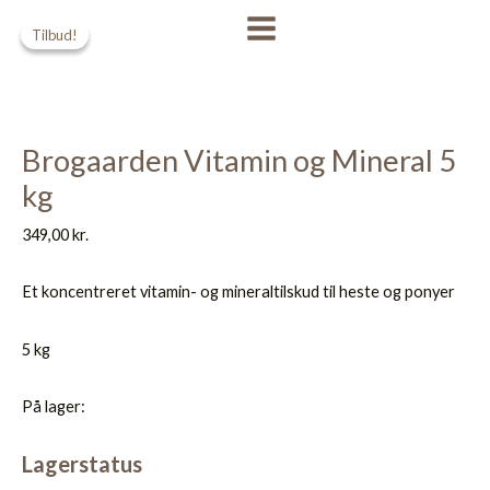
Gå
Den
Den
MAIN
Tilbud!
Tilbud!
til
oprindelige
aktuelle
MENU
indholdet
pris
pris
var:
er:
295,00 kr..
269,00 kr..
Brogaarden Vitamin og Mineral 5
kg
349,00
kr.
Et koncentreret vitamin- og mineraltilskud til heste og ponyer
5 kg
På lager:
Lagerstatus