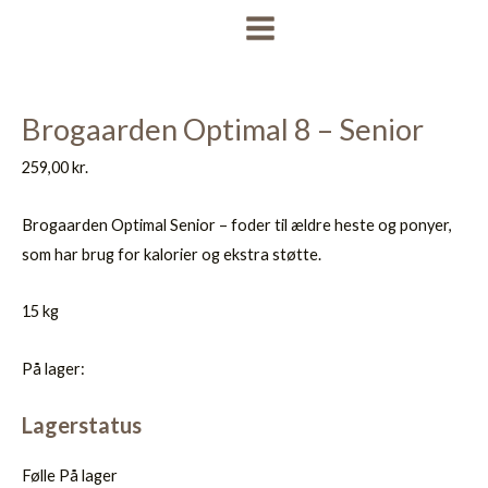
Gå
MAIN
til
MENU
indholdet
Brogaarden Optimal 8 – Senior
259,00
kr.
Brogaarden Optimal Senior – foder til ældre heste og ponyer,
som har brug for kalorier og ekstra støtte.
15 kg
På lager:
Lagerstatus
Følle
På lager