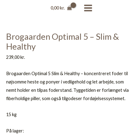
Gå
Brogaarden
MAIN
0,00
kr.
til
Optimal
MENU
indholdet
5
-
Brogaarden Optimal 5 – Slim &
Slim
Healthy
&
Healthy
239,00
kr.
antal
Brogaarden Optimal 5 Slim & Healthy – koncentreret foder til
nøjsomme heste og ponyer i vedligehold og let arbejde, som
nemt holder en tilpas foderstand. Tyggetiden er forlænget via
fiberholdige piller, som også tilgodeser fordøjelsessystemet.
15 kg
På lager: