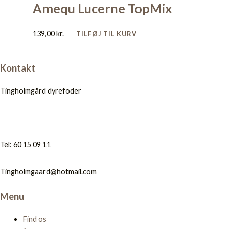
Amequ Lucerne TopMix
139,00
kr.
TILFØJ TIL KURV
Kontakt
Tingholmgård dyrefoder
Tel: 60 15 09 11
Tingholmgaard@hotmail.com
Menu
Find os