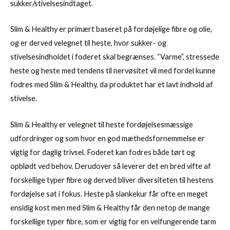
sukker/stivelsesindtaget.
Slim & Healthy er primært baseret på fordøjelige fibre og olie,
og er derved velegnet til heste, hvor sukker- og
stivelsesindholdet i foderet skal begrænses. “Varme”, stressede
heste og heste med tendens til nervøsitet vil med fordel kunne
fodres med Slim & Healthy, da produktet har et lavt indhold af
stivelse.
Slim & Healthy er velegnet til heste fordøjelsesmæssige
udfordringer og som hvor en god mæthedsfornemmelse er
vigtig for daglig trivsel. Foderet kan fodres både tørt og
opblødt ved behov. Derudover så leverer det en bred vifte af
forskellige typer fibre og derved bliver diversiteten til hestens
fordøjelse sat i fokus. Heste på slankekur får ofte en meget
ensidig kost men med Slim & Healthy får den netop de mange
forskellige typer fibre, som er vigtig for en velfungerende tarm