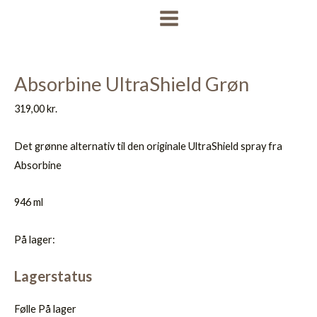
Gå
MAIN
til
MENU
indholdet
Absorbine UltraShield Grøn
319,00
kr.
Det grønne alternativ til den originale UltraShield spray fra
Absorbine
946 ml
På lager:
Lagerstatus
Følle
På lager