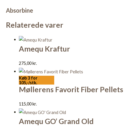
Absorbine
Relaterede varer
Amequ Kraftur
275,00
kr.
Køb 3 for
105,-/stk.
Møllerens Favorit Fiber Pellets
115,00
kr.
Amequ GO’ Grand Old