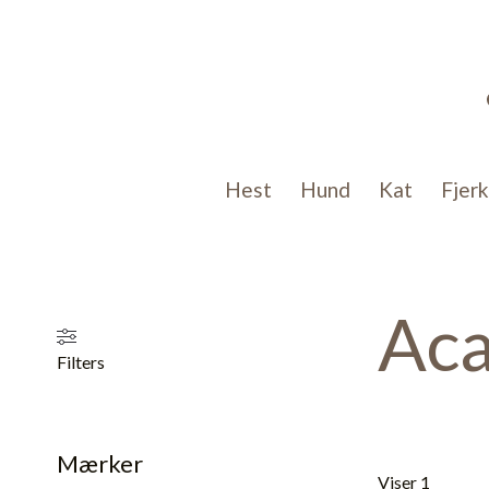
Gå
til
indholdet
Hest
Hund
Kat
Fjer
Ac
Filters
Mærker
Viser 15 result