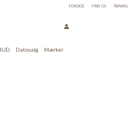
FORSIDE
FIND OS
ÅBNING
BUD
Datosalg
Mærker