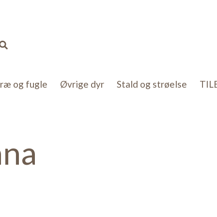
Sorteret
efter
popularitet
Søg
kræ og fugle
Øvrige dyr
Stald og strøelse
TIL
ana
ater