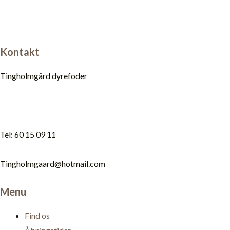
Kontakt
Tingholmgård dyrefoder
Tel: 60 15 09 11
Tingholmgaard@hotmail.com
Menu
Find os