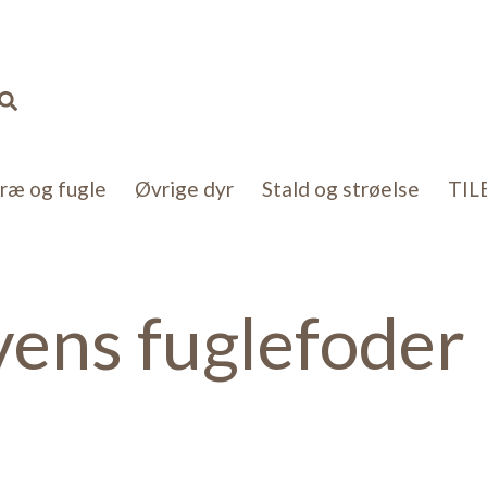
Sorteret
efter
popularitet
Søg
kræ og fugle
Øvrige dyr
Stald og strøelse
TIL
ens fuglefoder
ter