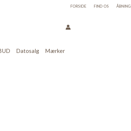
FORSIDE
FIND OS
ÅBNING
BUD
Datosalg
Mærker