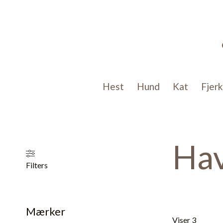
Gå
til
indholdet
Hest
Hund
Kat
Fjer
Hav
Filters
Mærker
Viser 3 resulta