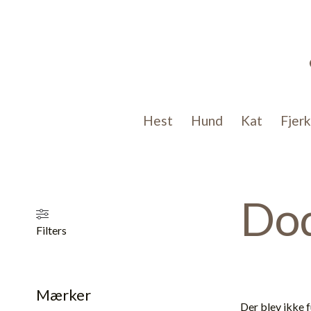
Gå
til
indholdet
Hest
Hund
Kat
Fjer
Dod
Filters
Mærker
Der blev ikke f