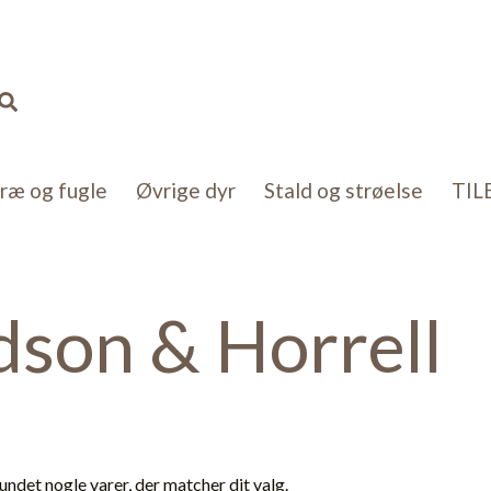
Søg
kræ og fugle
Øvrige dyr
Stald og strøelse
TIL
son & Horrell
undet nogle varer, der matcher dit valg.