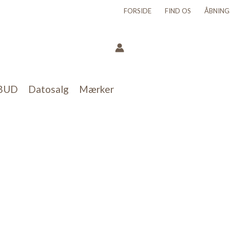
FORSIDE
FIND OS
ÅBNING
BUD
Datosalg
Mærker