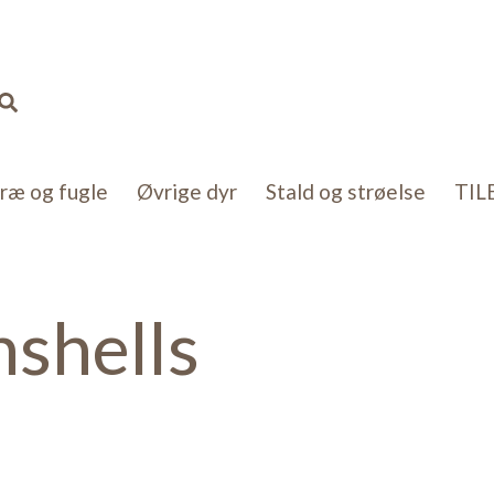
Søg
kræ og fugle
Øvrige dyr
Stald og strøelse
TIL
shells
t