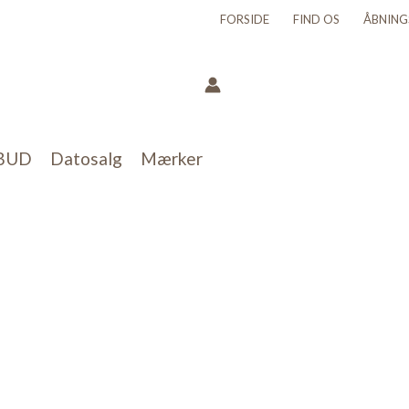
FORSIDE
FIND OS
ÅBNING
BUD
Datosalg
Mærker