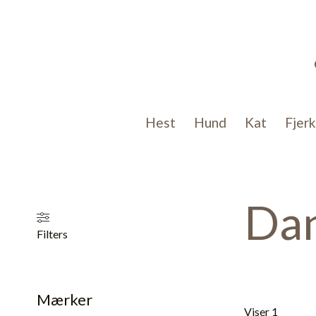
Gå
til
indholdet
Hest
Hund
Kat
Fjer
Dan
Filters
Mærker
Viser 1 resulta