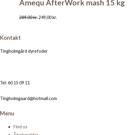
Amequ AfterWork mash 15 kg
289,00
kr.
249,00
kr.
Kontakt
Tingholmgård dyrefoder
Tel: 60 15 09 11
Tingholmgaard@hotmail.com
Menu
Find os
Åbningstider