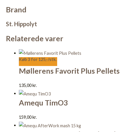
Brand
St. Hippolyt
Relaterede varer
Køb 3 for 125,-/stk.
Møllerens Favorit Plus Pellets
135,00
kr.
Amequ TimO3
159,00
kr.