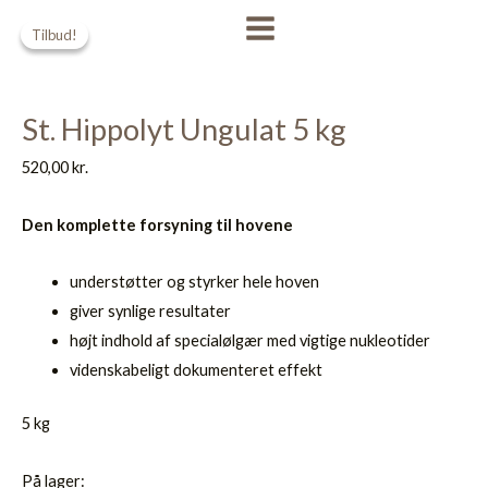
Gå
Den
Den
MAIN
Tilbud!
Tilbud!
til
oprindelige
aktuelle
MENU
indholdet
pris
pris
var:
er:
St. Hippolyt Ungulat 5 kg
289,00 kr..
249,00 kr..
520,00
kr.
Den komplette forsyning til hovene
understøtter og styrker hele hoven
giver synlige resultater
højt indhold af specialølgær med vigtige nukleotider
videnskabeligt dokumenteret effekt
5 kg
På lager: