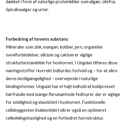
dækket i form af naturlige proteinkilder som ølgær, oliefrø,
Spirulinaalger og urter.
Forbedring af hovens substans
Mineraler som zink, mangan, kobber, jern, organiske
svovlforbindelser, silicium og calcium er vigtige
strukturbestanddele for hovhornet. I Ungulat tilføres disse
næringsstoffer i korrekt indbyrdes forhold og – for at sikre
deres biotilgængelighed – overvejende i naturlige
bindingsformer. Ungulat har et højt indhold af koldpresset
hørfrøolie med mange flerumættede fedtsyrer, der er vigtige
for smidighed og elasticitet i hovhornet. Funktionelle
cellebyggesten (nukleotider) sikrer også en optimeret
celledelingshastighed og en forbedret hornstruktur.