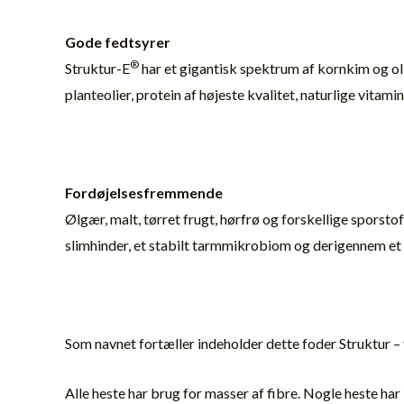
Gode fedtsyrer
®
Struktur-E
har et gigantisk spektrum af kornkim og oli
planteolier, protein af højeste kvalitet, naturlige vitami
Fordøjelsesfremmende
Ølgær, malt, tørret frugt, hørfrø og forskellige spors
slimhinder, et stabilt tarmmikrobiom og derigennem e
Som navnet fortæller indeholder dette foder Struktur – 
Alle heste har brug for masser af fibre. Nogle heste har 