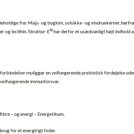
eholdige frø: Majs- og bygkim, solsikke- og vindruekerner, hørfrø
®
ner og lecithin. Struktur-E
har derfor et usædvanligt højt indhold 
tofforbindelser muliggør en velfungerende prebiotisk fordøjelse u
t velfungerende immunforsvar.
fibre – og energi – Energetikum.
brug for et energirigt foder.