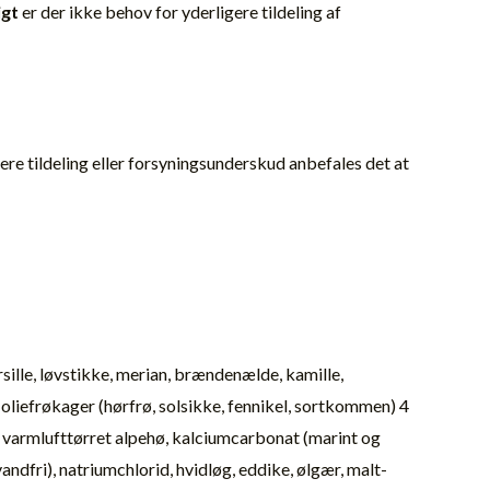
igt
er der ikke behov for yderligere tildeling af
re tildeling eller forsyningsunder­skud anbefales det at
sille, løvstikke, merian, brændenælde, kamille,
g oliefrøkager (hørfrø, solsikke, fennikel, sortkommen) 4
et varmlufttørret alpehø, kalciumcarbonat (marint og
dfri), natriumchlorid, hvidløg, eddike, ølgær, malt-