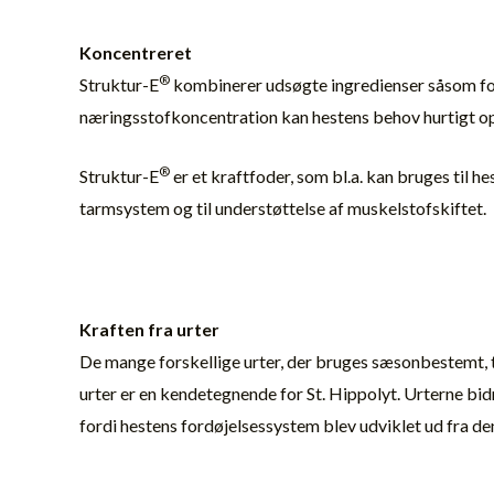
Koncentreret
®
Struktur-E
kombinerer udsøgte ingredienser såsom forsk
næringsstofkoncentration kan hestens behov hurtigt opfy
®
Struktur-E
er et kraftfoder, som bl.a. kan bruges til h
tarmsystem og til understøttelse af muskelstofskiftet.
Kraften fra urter
De mange forskellige urter, der bruges sæsonbestemt, ti
urter er en kendetegnende for St. Hippolyt. Urterne bidr
fordi hestens fordøjelsessystem blev udviklet ud fra de