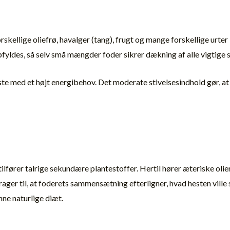
ellige oliefrø, havalger (tang), frugt og mange forskellige urter 
ldes, så selv små mængder foder sikrer dækning af alle vigtige st
este med et højt energibehov. Det moderate stivelsesindhold gør, at
lfører talrige sekundære plantestoffer. Hertil hører æteriske olier
ager til, at foderets sammensætning efterligner, hvad hesten ville 
nne naturlige diæt.