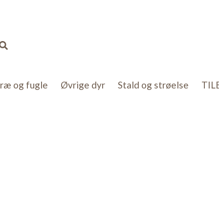
Søg
kræ og fugle
Øvrige dyr
Stald og strøelse
TIL