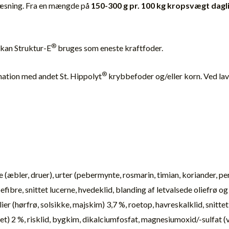
græsning. Fra en mængde på
150-300 g pr. 100 kg kropsvægt dagl
®
 kan Struktur-E
bruges som eneste kraftfoder.
®
nation med andet St. Hippolyt
krybbefoder og/eller korn. Ved lave
æbler, druer), urter (pebermynte, rosmarin, timian, koriander, per
fibre, snittet lucerne, hvedeklid, blanding af letvalsede oliefrø o
r (hørfrø, solsikke, majskim) 3,7 %, roetop, havreskalklid, snitt
 2 %, risklid, bygkim, dikalciumfosfat, magnesiumoxid/-sulfat (van