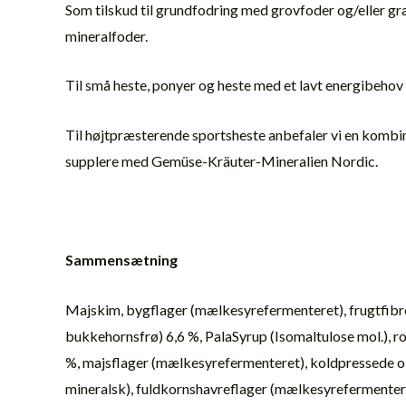
Som tilskud til grundfodring med grovfoder og/eller 
mineralfoder.
Til små heste, ponyer og heste med et lavt energibehov
Til højtpræsterende sportsheste anbefaler vi en kombi
supplere med Gemüse-Kräuter-Mineralien Nordic.
Sammensætning
Majskim, bygflager (mælkesyrefermenteret), frugtfibre (
bukkehornsfrø) 6,6 %, PalaSyrup (Isomaltulose mol.), roe
%, majsflager (mælkesyrefermenteret), koldpressede olie
mineralsk), fuldkornshavreflager (mælkesyrefermenteret)