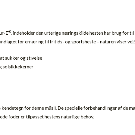
®
ur-E
, indeholder den urterige næringskilde hesten har brug for til
undlaget for ernæring til fritids- og sportsheste – naturen viser vej!
at sukker og stivelse
og solsikkekerner
 kendetegn for denne müsli. De specielle forbehandlinger af de ma
ede foder er tilpasset hestens naturlige behov.