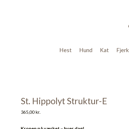
Gå
til
indholdet
Hest
Hund
Kat
Fjer
St. Hippolyt Struktur-E
365,00
kr.
Kronen på værket – hver dag!