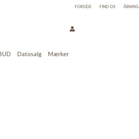
FORSIDE
FIND OS
ÅBNING
BUD
Datosalg
Mærker