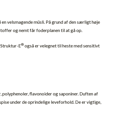
i en velsmagende müsli. På grund af den særligt høje
offer og nemt får foderplanen til at gå op.
®
 Struktur-E
også er velegnet til heste med sensitivt
, polyphenoler, flavonoider og saponiner. Duften af
spise under de oprindelige leveforhold. De er vigtige,