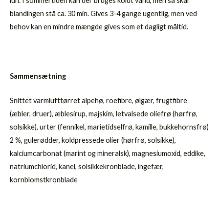
lun. I sommertiden kan der bruges koldt vand, men så skal
blandingen stå ca. 30 min. Gives 3-4 gange ugentlig, men ved
behov kan en mindre mængde gives som et dagligt måltid.
Sammensætning
Snittet varmlufttørret alpehø, roefibre, ølgær, frugtfibre
(æbler, druer), æblesirup, majskim, letvalsede oliefrø (hørfrø,
solsikke), urter (fennikel, marietidselfrø, kamille, bukkehornsfrø)
2 %, gulerødder, koldpressede olier (hørfrø, solsikke),
kalciumcarbonat (marint og mineralsk), magnesiumoxid, eddike,
natriumchlorid, kanel, solsikkekronblade, ingefær,
kornblomstkronblade