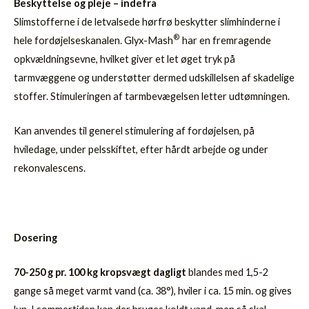
Beskyttelse og pleje – indefra
Slimstofferne i de letvalsede hørfrø beskytter slimhinderne i
®
hele fordøjelseskanalen. Glyx-Mash
har en fremragende
opkvældningsevne, hvilket giver et let øget tryk på
tarmvæggene og understøtter dermed udskillelsen af skadelige
stoffer. Stimuleringen af tarmbevægelsen letter udtømningen.
Kan anvendes til generel stimulering af fordøjelsen, på
hviledage, under pelsskiftet, efter hårdt arbejde og under
rekonvalescens.
Dosering
70-250 g pr. 100 kg kropsvægt dagligt
blandes med 1,5-2
gange så meget varmt vand (ca. 38°), hviler i ca. 15 min. og gives