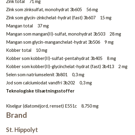
Zink total 71 mg
Zink som zinksulfat, monohydrat 3b605 56 mg
Zink som glycin-zinkchelat-hydrat (fast) 3b607 15 mg
Mangan total 37 mg
Mangan som mangan(II)-sulfat, monohydrat 3b503 28 mg
Mangan som glycin-manganchelat-hydrat 3b506 9 mg
Kobber total 10 mg
Kobber som kobber(II)-sulfat-pentahydrat 3b405 8 mg
Kobber som kobber(II)-glycinchelat-hydrat (fast) 3b413 2 mg
Selen som natriumselenit 3b801 0,3 mg
Jod som calciumiodat vandfri 3b202 0,3 mg
Teknologiske tilsætningsstoffer
Kiselgur (diatoméjord, renset) E551c 8.750 mg
Brand
St. Hippolyt