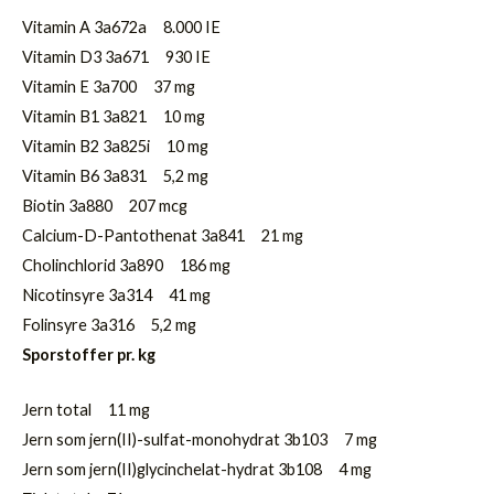
Vitamin A 3a672a 8.000 IE
Vitamin D3 3a671 930 IE
Vitamin E 3a700 37 mg
Vitamin B1 3a821 10 mg
Vitamin B2 3a825i 10 mg
Vitamin B6 3a831 5,2 mg
Biotin 3a880 207 mcg
Calcium-D-Pantothenat 3a841 21 mg
Cholinchlorid 3a890 186 mg
Nicotinsyre 3a314 41 mg
Folinsyre 3a316 5,2 mg
Sporstoffer pr. kg
Jern total 11 mg
Jern som jern(II)-sulfat-monohydrat 3b103 7 mg
Jern som jern(II)glycinchelat-hydrat 3b108 4 mg