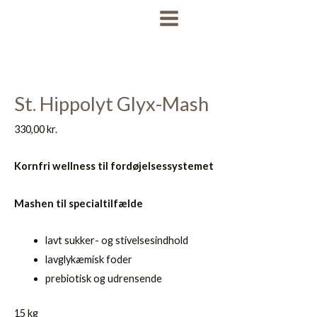
Gå
MAIN
til
MENU
indholdet
St. Hippolyt Glyx-Mash
330,00
kr.
Kornfri wellness til fordøjelsessystemet
Mashen til specialtilfælde
lavt sukker- og stivelsesindhold
lavglykæmisk foder
prebiotisk og udrensende
15 kg