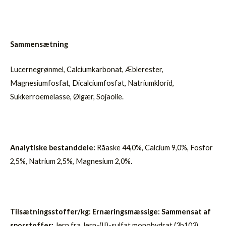
Sammensætning
Lucernegrønmel, Calciumkarbonat, Æblerester,
Magnesiumfosfat, Dicalciumfosfat, Natriumklorid,
Sukkerroemelasse, Ølgær, Sojaolie.
Analytiske bestanddele:
Råaske 44,0%, Calcium 9,0%, Fosfor
2,5%, Natrium 2,5%, Magnesium 2,0%.
Tilsætningsstoffer/kg: Ernæringsmæssige: Sammensat af
sporstoffer:
Jern fra Jern-(II)-sulfat monohydrat (3b103)