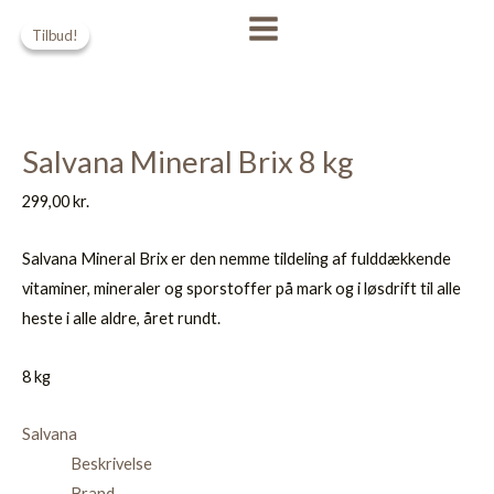
Gå
Den
Den
MAIN
Tilbud!
Tilbud!
til
oprindelige
aktuelle
MENU
indholdet
pris
pris
var:
er:
289,00 kr..
249,00 kr..
Salvana Mineral Brix 8 kg
299,00
kr.
Salvana Mineral Brix er den nemme tildeling af fulddækkende
vitaminer, mineraler og sporstoffer på mark og i løsdrift til alle
heste i alle aldre, året rundt.
8 kg
Salvana
Beskrivelse
Brand