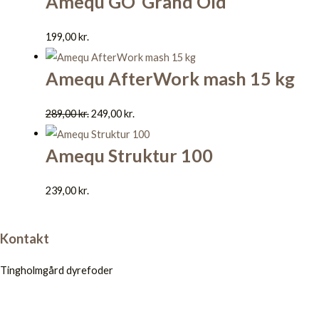
Amequ GO’ Grand Old
199,00
kr.
Amequ AfterWork mash 15 kg
289,00
kr.
249,00
kr.
Amequ Struktur 100
239,00
kr.
Kontakt
Tingholmgård dyrefoder