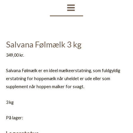
Gå
MAIN
til
MENU
indholdet
Salvana Følmælk 3 kg
349,00
kr.
Salvana Følmælk er en ideel mælkeerstatning, som fuldgyldig
erstatning for hoppemælk når uheldet er ude eller som
supplement når hoppen malker for svagt.
3 kg
På lager: