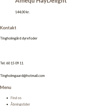
Amequ HayDelight
144,00
kr.
Kontakt
Tingholmgård dyrefoder
Tel: 60 15 09 11
Tingholmgaard@hotmail.com
Menu
Find os
Åbningstider