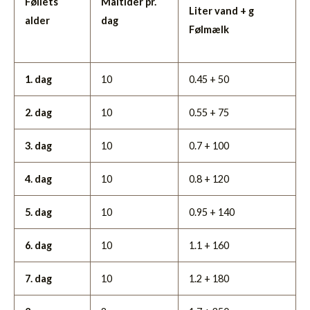
Føllets
Måltider pr.
Liter vand + g
alder
dag
Følmælk
1. dag
10
0.45 + 50
2. dag
10
0.55 + 75
3. dag
10
0.7 + 100
4. dag
10
0.8 + 120
5. dag
10
0.95 + 140
6. dag
10
1.1 + 160
7. dag
10
1.2 + 180