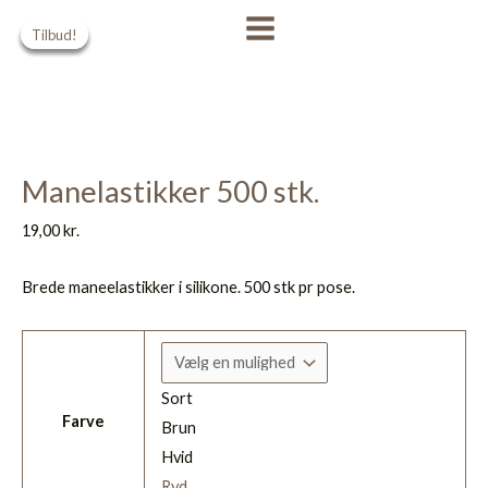
Gå
Den
Den
Den
Den
MAIN
Tilbud!
Tilbud!
Tilbud!
Tilbud!
til
oprindelige
oprindelige
aktuelle
aktuelle
MENU
indholdet
pris
pris
pris
pris
var:
var:
er:
er:
295,00 kr..
289,00 kr..
269,00 kr..
249,00 kr..
Manelastikker 500 stk.
19,00
kr.
Brede maneelastikker i silikone. 500 stk pr pose.
Sort
Farve
Brun
Hvid
Ryd